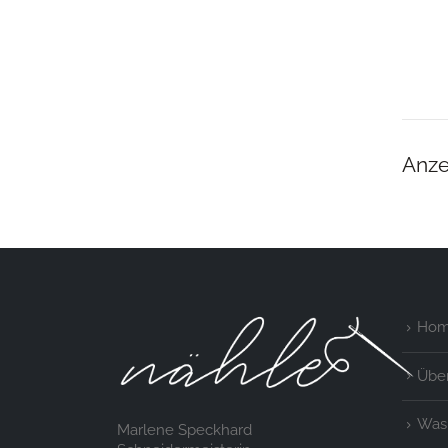
Anze
Ho
Über
Was 
Marlene Speckhard