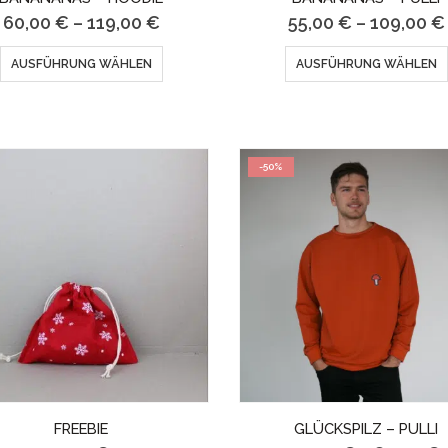
60,00
€
–
119,00
€
55,00
€
–
109,00
€
Dieses
AUSFÜHRUNG WÄHLEN
AUSFÜHRUNG WÄHLEN
Produkt
weist
mehrere
-50%
Varianten
auf.
Die
Optionen
können
auf
der
FREEBIE
GLÜCKSPILZ – PULLI
Produktseite