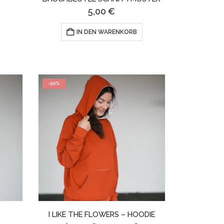
5,00
€
Dieses
IN DEN WARENKORB
Produkt
weist
mehrere
-50%
Varianten
auf.
Die
Optionen
können
auf
der
I LIKE THE FLOWERS – HOODIE
Produktseite