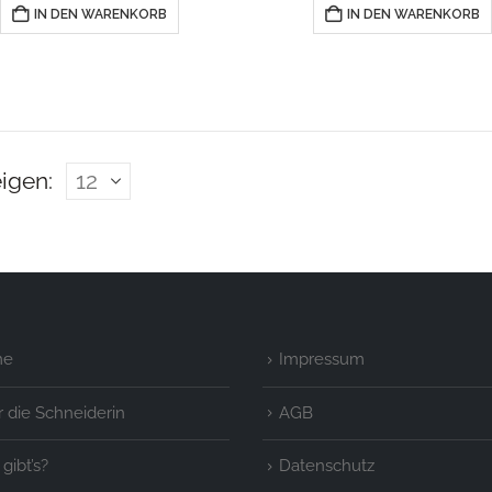
gewählt
IN DEN WARENKORB
IN DEN WARENKORB
werden
igen:
me
Impressum
 die Schneiderin
AGB
gibt’s?
Datenschutz