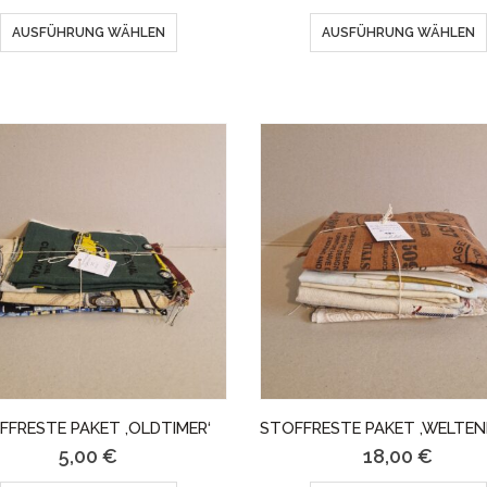
Dieses
AUSFÜHRUNG WÄHLEN
AUSFÜHRUNG WÄHLEN
Produkt
weist
mehrere
Varianten
auf.
Die
Optionen
können
auf
der
FFRESTE PAKET ‚OLDTIMER‘
Produktseite
5,00
€
18,00
€