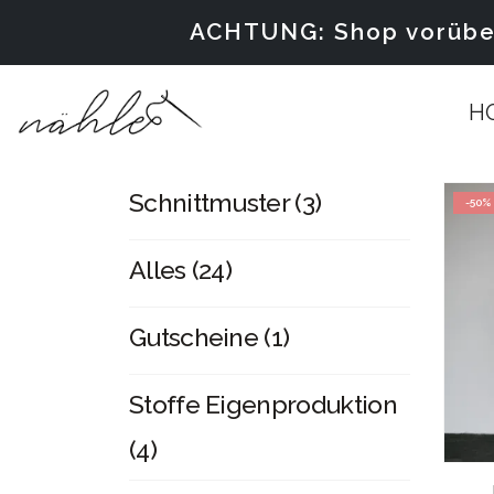
ACHTUNG: Shop vorüber
H
3
Schnittmuster
3
-50%
Produkte
24
Alles
24
Produkte
1
Gutscheine
1
Produkt
Stoffe Eigenproduktion
4
4
Produkte