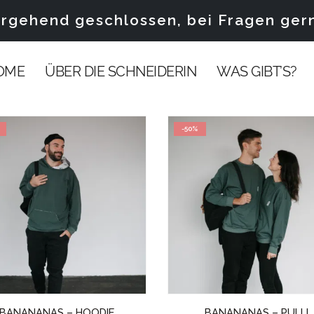
gehend geschlossen, bei Fragen gerne
OME
ÜBER DIE SCHNEIDERIN
WAS GIBT’S?
-50%
BANANANAS – HOODIE
BANANANAS – PULLI