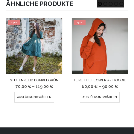
ÄHNLICHE PRODUKTE
-41%
-50%
STUFENKLEID DUNKELGRÜN
I LIKE THE FLOWERS – HOODIE
70,00
€
–
119,00
€
60,00
€
–
90,00
€
Dieses Produkt weist mehrere Varianten auf. Die Optionen können auf der Produktseite gewählt werden
Dieses Produkt weist mehrere Varianten auf. Die Optionen können auf der Pr
AUSFÜHRUNG WÄHLEN
AUSFÜHRUNG WÄHLEN