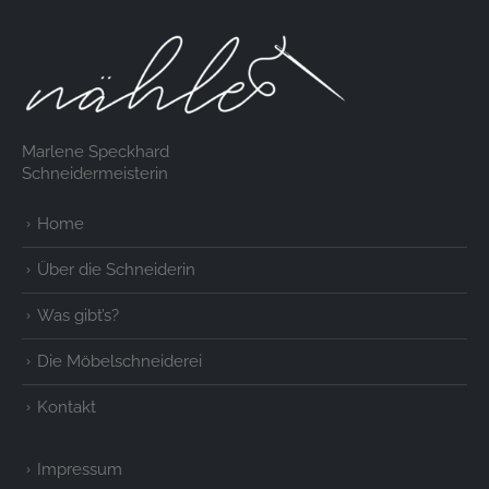
Marlene Speckhard
Schneidermeisterin
Home
Über die Schneiderin
Was gibt’s?
Die Möbelschneiderei
Kontakt
Impressum