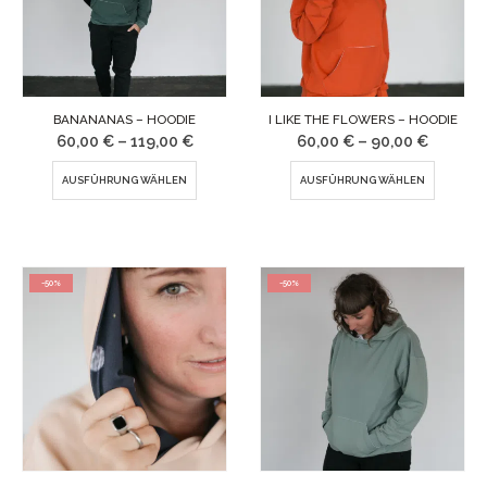
BANANANAS – HOODIE
I LIKE THE FLOWERS – HOODIE
60,00
€
–
119,00
€
60,00
€
–
90,00
€
Dieses
Diese
AUSFÜHRUNG WÄHLEN
AUSFÜHRUNG WÄHLEN
Produkt
Produ
weist
weist
mehrere
mehr
-50%
-50%
Varianten
Varia
auf.
auf.
Die
Die
Optionen
Opti
können
könn
auf
auf
der
der